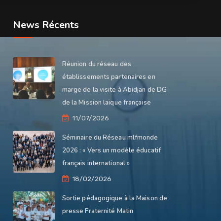
News Récents
Réunion du réseau des
établissements partenaires en
marge de la visite à Abidjan de DG
de la Mission laïque française
11/07/2026
Séminaire du Réseau mlfmonde
2026 : « Vers un modèle éducatif
français international »
18/02/2026
Sortie pédagogique à la Maison de
presse Fraternité Matin