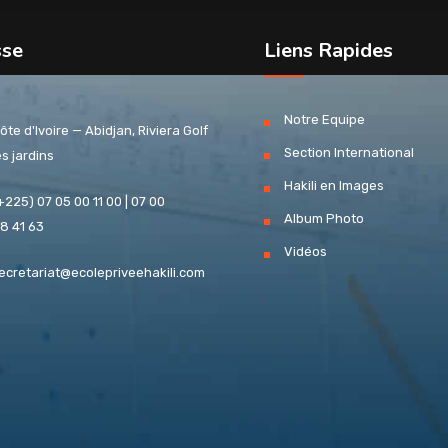
sse
Liens Rapides
Notre Equipe
ôte d'Ivoire — Abidjan, Riviera Golf
Section International
es jardins
Hakili en Images
+225) 07 05 00 11 00 | 07 00
Album Photo
8 41 63
Vidéos
ecretariat@ecolepriveehakili.com