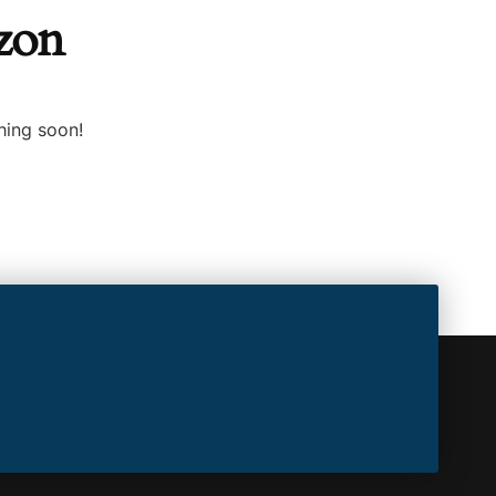
izon
hing soon!