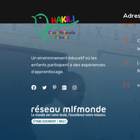
Adre
C
l
Un environnement éducatif où les
(
enfants participent à des expériences
8
d’apprentissage.
s