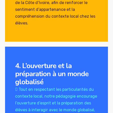
de la Côte d’Ivoire, afin de renforcer le
sentiment d’appartenance et la
compréhension du contexte local chez les
élèves.
4. L’ouverture et la
préparation à un monde
globalisé
 Tout en respectant les particularités du
contexte local, notre pédagogie encourage
l’ouverture d’esprit et la préparation des
élèves à interagir avec le monde globalisé,