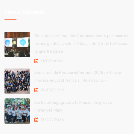
News Récents
Réunion du réseau des établissements partenaires
en marge de la visite à Abidjan de DG de la Mission
laïque française
11/07/2026
Séminaire du Réseau mlfmonde 2026 : « Vers un
modèle éducatif français international »
18/02/2026
Sortie pédagogique à la Maison de presse
Fraternité Matin
13/02/2026