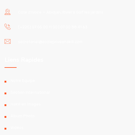
Côte d'Ivoire — Abidjan, Riviera Golf les jardins
(+225) 07 05 00 11 00 | 07 00 88 41 63
secretariat@ecolepriveehakili.com
Liens Rapides
Notre Equipe
Section International
Hakili en Images
Album Photo
Vidéos