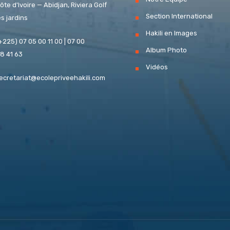
ôte d'Ivoire — Abidjan, Riviera Golf
Section International
es jardins
Hakili en Images
+225) 07 05 00 11 00 | 07 00
Album Photo
8 41 63
Vidéos
ecretariat@ecolepriveehakili.com