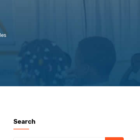
des
Search