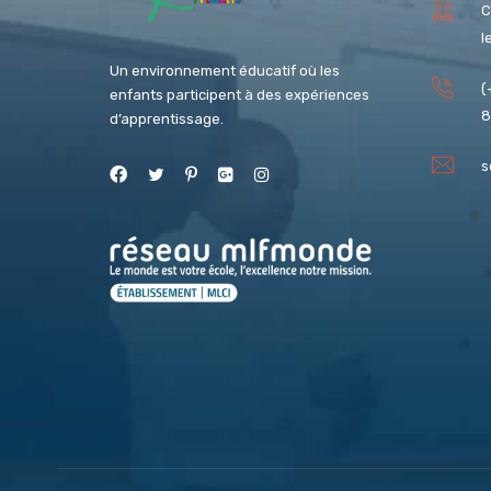
C
l
Un environnement éducatif où les
(
enfants participent à des expériences
8
d’apprentissage.
s