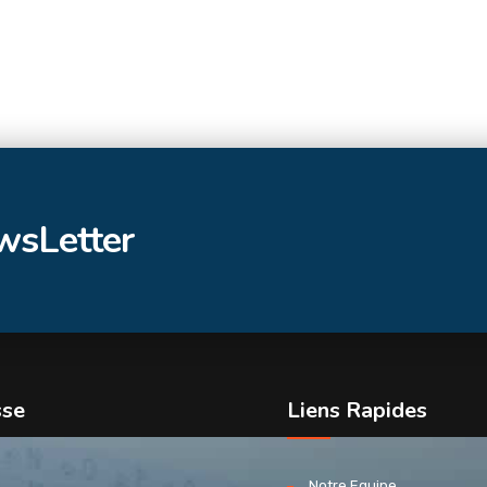
ewsLetter
sse
Liens Rapides
Notre Equipe